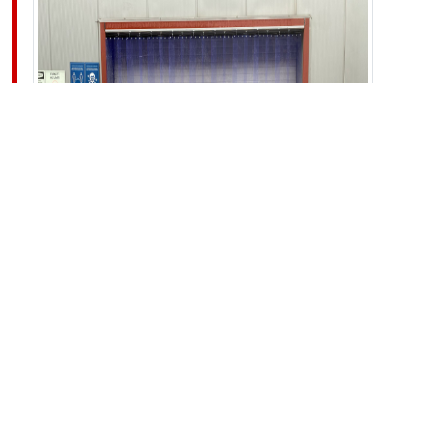
Pvc Şerit Perde Videosu