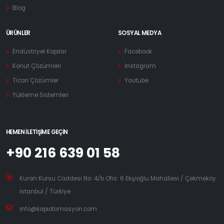
Blog
ÜRÜNLER
SOSYAL MEDYA
Endüstriyel Kapılar
Facebook
Konut Çözümleri
İnstagram
Ticari Çözümler
Youtube
Yükleme Sistemleri
HEMEN İLETIŞIME GEÇIN
+90 216 639 01 58
Kuran Kursu Caddesi No: 4/b Ofis: 6 Ekşioğlu Mahallesi / Çekmeköy
İstanbul / Türkiye
info@kapiotomasyon.com