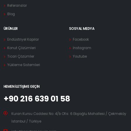
Referanslar
Blog
ÜRÜNLER
SOSYAL MEDYA
Endüstriyel Kapılar
Facebook
Konut Çözümleri
İnstagram
Ticari Çözümler
Youtube
Yükleme Sistemleri
HEMEN İLETIŞIME GEÇIN
+90 216 639 01 58
Kuran Kursu Caddesi No: 4/b Ofis: 6 Ekşioğlu Mahallesi / Çekmeköy
İstanbul / Türkiye