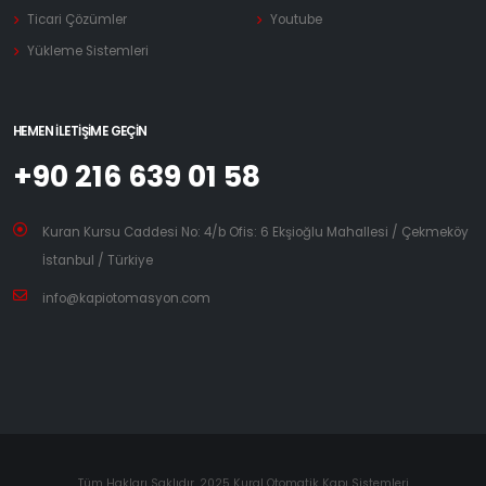
Ticari Çözümler
Youtube
Yükleme Sistemleri
HEMEN İLETIŞIME GEÇIN
+90 216 639 01 58
Kuran Kursu Caddesi No: 4/b Ofis: 6 Ekşioğlu Mahallesi / Çekmeköy
İstanbul / Türkiye
info@kapiotomasyon.com
Tüm Hakları Saklıdır. 2025 Kural Otomatik Kapı Sistemleri