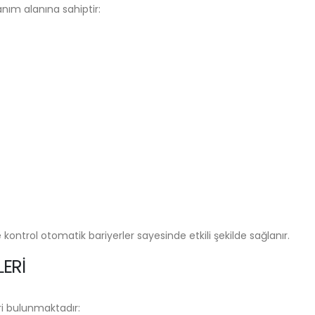
anım alanına sahiptir:
 kontrol otomatik bariyerler sayesinde etkili şekilde sağlanır.
ERI
ri bulunmaktadır: