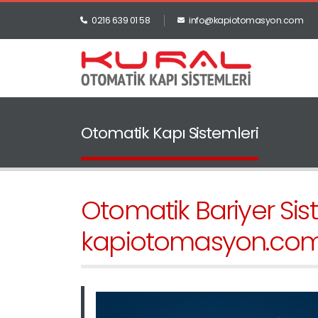
0216 639 01 58
info@kapiotomasyon.com
Otomatik Kapı Sistemleri
Otomatik Bariyer Sist
kapiotomasyon.co