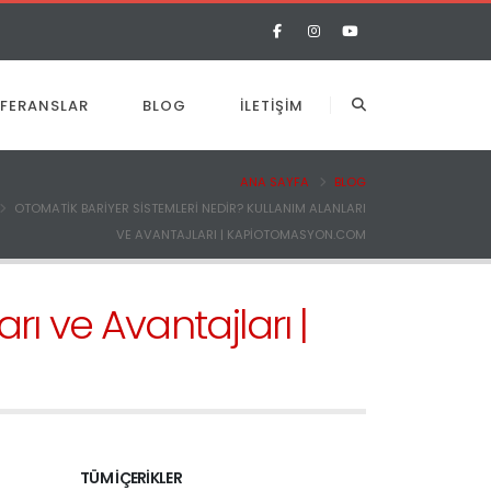
EFERANSLAR
BLOG
İLETIŞIM
ANA SAYFA
BLOG
OTOMATIK BARIYER SISTEMLERI NEDIR? KULLANIM ALANLARI
VE AVANTAJLARI | KAPIOTOMASYON.COM
rı ve Avantajları |
TÜM İÇERIKLER