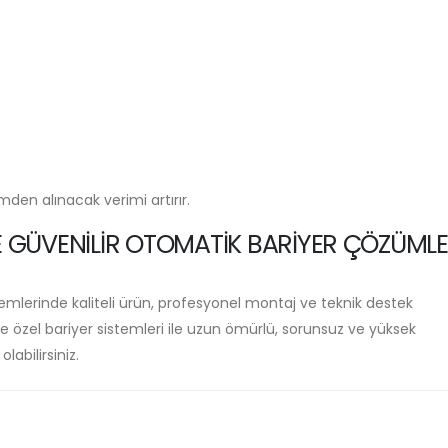
den alınacak verimi artırır.
 GÜVENILIR OTOMATIK BARIYER ÇÖZÜMLE
temlerinde kaliteli ürün, profesyonel montaj ve teknik destek
ye özel bariyer sistemleri ile uzun ömürlü, sorunsuz ve yüksek
labilirsiniz.
m