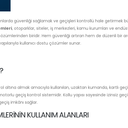
larda güvenliği sağlamak ve geçişleri kontrollü hale getirmek b
emleri
, otoparklar, siteler, iş merkezleri, kamu kurumları ve endüst
 çözümlerinden biridir. Hem güvenliği artıran hem de düzenli bir a
yapılarıyla kullanıcı dostu çözümler sunar.
?
trol altına almak amacıyla kullanılan, uzaktan kumanda, kartlı geçi
orlu geçiş kontrol sistemidir. Kollu yapısı sayesinde izinsiz geçiş
 geçiş imkânı sağlar.
MLERININ KULLANIM ALANLARI