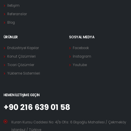
İletişim
Referanslar
Blog
ÜRÜNLER
SOSYAL MEDYA
Endüstriyel Kapılar
Facebook
Konut Çözümleri
İnstagram
Ticari Çözümler
Youtube
Yükleme Sistemleri
HEMEN İLETIŞIME GEÇIN
+90 216 639 01 58
Kuran Kursu Caddesi No: 4/b Ofis: 6 Ekşioğlu Mahallesi / Çekmeköy
İstanbul / Türkiye