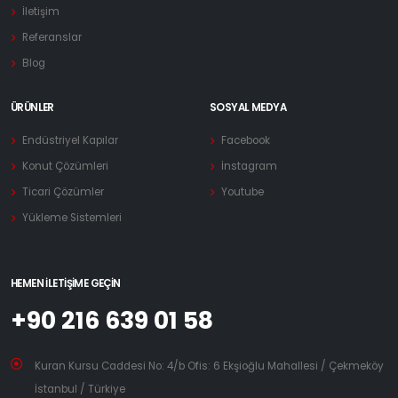
İletişim
Referanslar
Blog
ÜRÜNLER
SOSYAL MEDYA
Endüstriyel Kapılar
Facebook
Konut Çözümleri
İnstagram
Ticari Çözümler
Youtube
Yükleme Sistemleri
HEMEN İLETIŞIME GEÇIN
+90 216 639 01 58
Kuran Kursu Caddesi No: 4/b Ofis: 6 Ekşioğlu Mahallesi / Çekmeköy
İstanbul / Türkiye